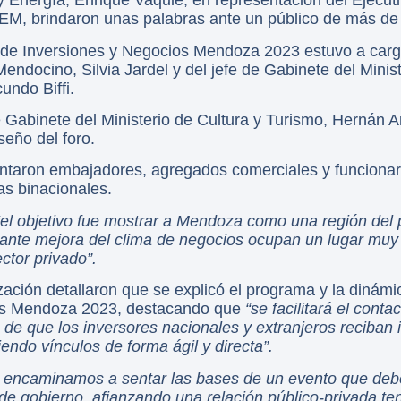
 Energía, Enrique Vaquié, en representación del Ejecuti
CEM, brindaron unas palabras ante un público de más de
 de Inversiones y Negocios Mendoza 2023 estuvo a carg
endocino, Silvia Jardel y del jefe de Gabinete del Mini
ndo Biffi.
e Gabinete del Ministerio de Cultura y Turismo, Hernán 
seño del foro.
ontaron embajadores, agregados comerciales y funcionari
s binacionales.
“el objetivo fue mostrar a Mendoza como una región del 
stante mejora del clima de negocios ocupan un lugar muy 
ctor privado”.
ción detallaron que se explicó el programa y la dinámic
os Mendoza 2023, destacando que
“se facilitará el conta
n de que los inversores nacionales y extranjeros reciban 
ndo vínculos de forma ágil y directa”.
s encaminamos a sentar las bases de un evento que debe
 de gobierno, afianzando una relación público-privada t