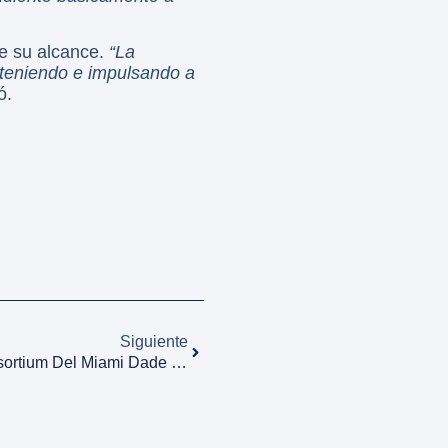
de su alcance.
“La
osteniendo e impulsando a
ó.
Siguiente
MIAMI: International Trade Consortium Del Miami Dade County Difundió Nuestro Foro