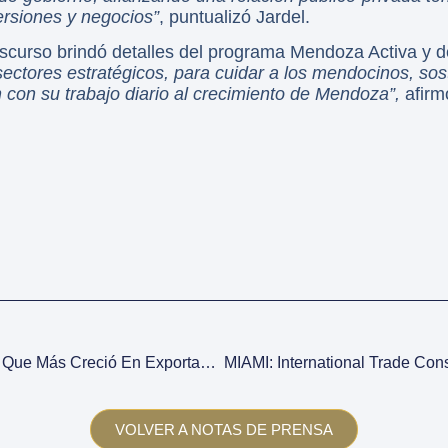
ersiones y negocios”
, puntualizó Jardel.
discurso brindó detalles del programa Mendoza Activa y 
 sectores estratégicos, para cuidar a los mendocinos, s
 con su trabajo diario al crecimiento de Mendoza”,
afirm
“Mendoza Es La Provincia Que Más Creció En Exportaciones El Año Pasado” Aseguró Sica En Una Nueva Edición Del Foro De Inversiones De Mendoza 2019
VOLVER A NOTAS DE PRENSA