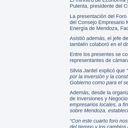
El ministro de Economía y
Pulenta, presidente del 
La presentación del Foro
del Consejo Empresario M
Energía de Mendoza, Facu
Asistió además, el jefe d
también colaboró en el di
Entre los presentes se c
representantes de cámara
Silvia Jardel explicó que
por la inversión y la con
Gobierno como para el se
Además, desde la organiza
de Inversiones y Negoci
empresarios locales, a fi
sobre Mendoza, establecie
“Con este cuarto foro no
del tiempo y los cambios