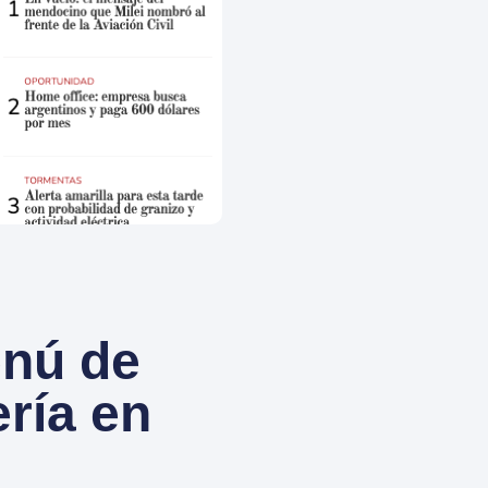
enú de
ería en