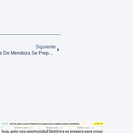
Siguiente
Foro De Inversiones & Negocios De Mendoza Se Prepara Para Su Quinta Edición