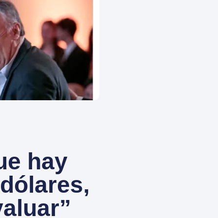
ue hay
dólares,
valuar”