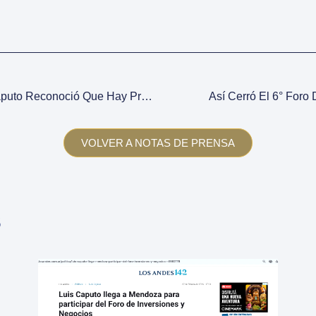
Ante Empresarios, Luis Caputo Reconoció Que Hay Precios Que Están Caros En Dólares: “La Solución Es Que Bajen, No Es Devaluar”
Así Cerró El 6° Foro
VOLVER A NOTAS DE PRENSA
s