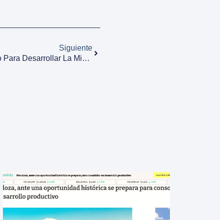
Siguiente
Presentaron El Plan Estratégico Para Desarrollar La Minería De Cobre Y Jimena Latorre Viaja A Canadá A Buscar Inversores