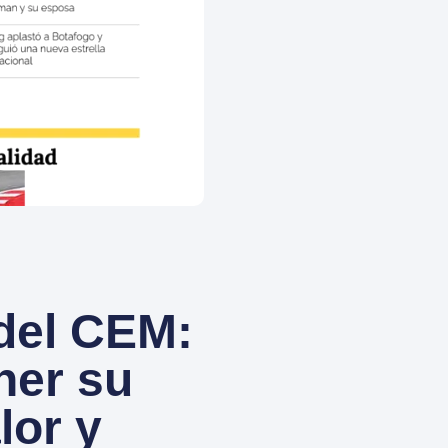
 del CEM:
ner su
lor y