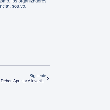
asmo, los organizadores
ncia”, sotuvo.
Siguiente
Martín Clement: “Las Empresas Deben Apuntar A Invertir, Enfocarse En Los Costos Y Generar Más Valor”