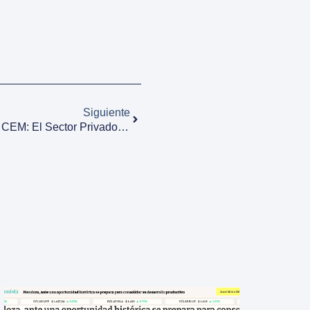
Siguiente
Martín Clément, Presidente Del CEM: El Sector Privado Debe Tener Su Espacio Para Generar Valor Y Progreso