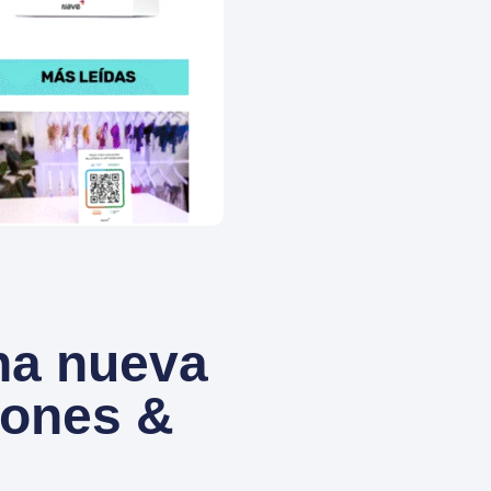
na nueva
iones &