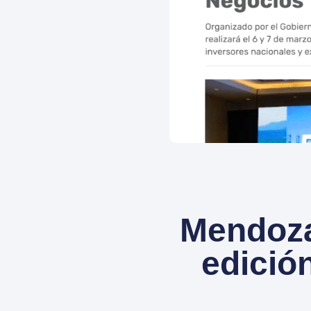
Mendoza
edició